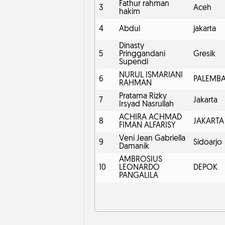
Fathur rahman
3
Aceh
hakim
4
Abdul
jakarta
Dinasty
5
Pringgandani
Gresik
Supendi
NURUL ISMARIANI
6
PALEMB
RAHMAN
Pratama Rizky
7
Jakarta
Irsyad Nasrullah
ACHIRA ACHMAD
8
JAKARTA
FIMAN ALFARISY
Veni Jean Gabriella
9
Sidoarjo
Damanik
AMBROSIUS
10
LEONARDO
DEPOK
PANGALILA