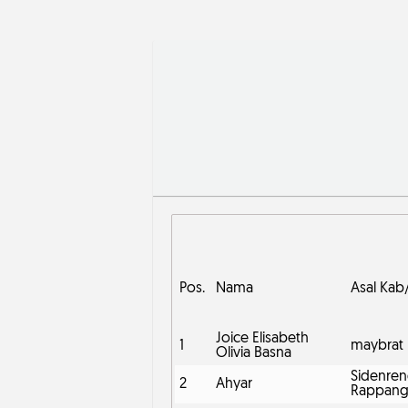
Pos.
Nama
Asal Kab
Joice Elisabeth
1
maybrat
Olivia Basna
Sidenre
2
Ahyar
Rappan