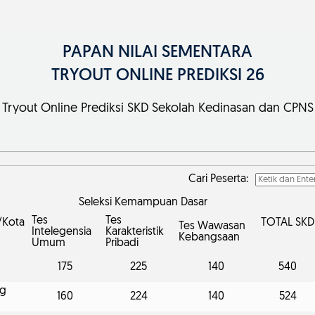
PAPAN NILAI SEMENTARA
TRYOUT ONLINE PREDIKSI 26
Tryout Online Prediksi SKD Sekolah Kedinasan dan CPNS
Cari Peserta:
Seleksi Kemampuan Dasar
Tes
Tes
/Kota
TOTAL SKD
Tes Wawasan
Intelegensia
Karakteristik
Kebangsaan
Umum
Pribadi
175
225
140
540
ng
160
224
140
524
g