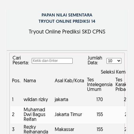
PAPAN NILAI SEMENTARA
TRYOUT ONLINE PREDIKSI 14
Tryout Online Prediksi SKD CPNS
Cari
Jumlah
Peserta:
Data:
Seleksi Kemam
Tes
Tes
Pos.
Nama
Asal Kab/Kota
Intelegensia
Karakteri
Umum
Pribadi
1
wildan rizky
jakarta
170
206
Muhamad
2
Dwi Bagus
Jakarta Timur
155
215
Reifan
Rezky
3
Makassar
155
214
Reihananda