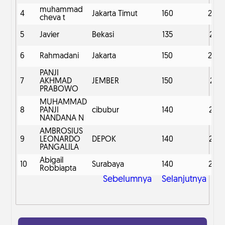
muhammad
4
Jakarta Timut
160
209
cheva t
5
Javier
Bekasi
135
221
6
Rahmadani
Jakarta
150
204
PANJI
7
AKHMAD
JEMBER
150
211
PRABOWO
MUHAMMAD
8
PANJI
cibubur
140
210
NANDANA N
AMBROSIUS
9
LEONARDO
DEPOK
140
214
PANGALILA
Abigail
10
Surabaya
140
203
Robbiapta
Sebelumnya
Selanjutnya