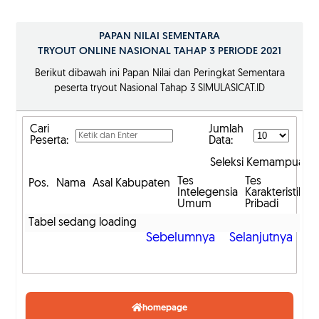
PAPAN NILAI SEMENTARA
TRYOUT ONLINE NASIONAL TAHAP 3 PERIODE 2021
Berikut dibawah ini Papan Nilai dan Peringkat Sementara
peserta tryout Nasional Tahap 3 SIMULASICAT.ID
Cari
Jumlah
Peserta:
Data:
Seleksi Kemampuan D
Tes
Tes
T
Pos.
Nama
Asal Kabupaten
Intelegensia
Karakteristik
W
Umum
Pribadi
K
Tabel sedang loading
Sebelumnya
Selanjutnya
homepage