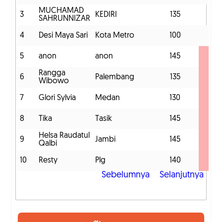
MUCHAMAD
3
KEDIRI
135
1
SAHRUNNIZAR
4
Desi Maya Sari
Kota Metro
100
1
5
anon
anon
145
1
Rangga
6
Palembang
135
1
Wibowo
7
Glori Sylvia
Medan
130
1
8
Tika
Tasik
145
1
Helsa Raudatul
9
Jambi
145
1
Qalbi
10
Resty
Plg
140
1
Sebelumnya
Selanjutnya