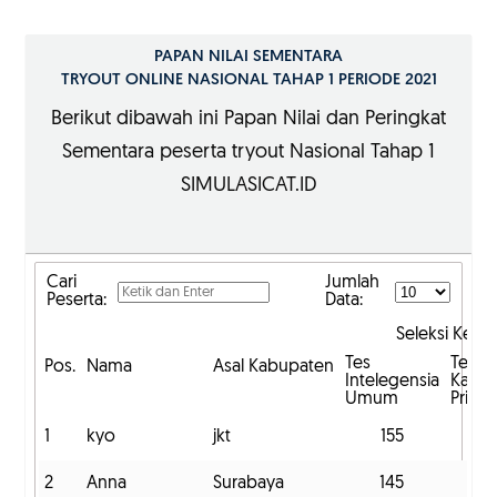
PAPAN NILAI SEMENTARA
TRYOUT ONLINE NASIONAL TAHAP 1 PERIODE 2021
Berikut dibawah ini Papan Nilai dan Peringkat
Sementara peserta tryout Nasional Tahap 1
SIMULASICAT.ID
Cari
Jumlah
Peserta:
Data:
Seleksi Kem
Tes
Tes
Pos.
Nama
Asal Kabupaten
Intelegensia
Karakt
Umum
Pribad
1
kyo
jkt
155
1
2
Anna
Surabaya
145
1