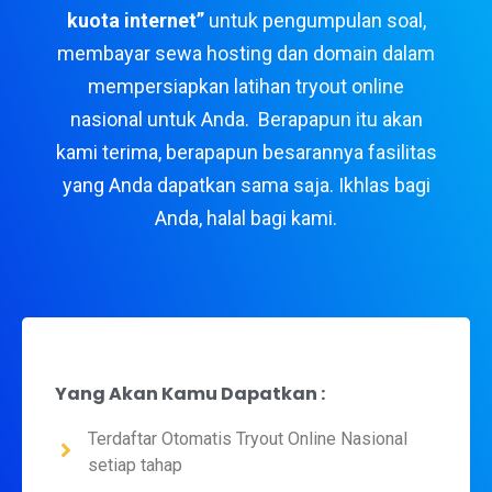
kuota internet”
untuk pengumpulan soal,
membayar sewa hosting dan domain dalam
mempersiapkan latihan tryout online
nasional untuk Anda. Berapapun itu akan
kami terima, berapapun besarannya fasilitas
yang Anda dapatkan sama saja. Ikhlas bagi
Anda, halal bagi kami.
Yang Akan Kamu Dapatkan :
Terdaftar Otomatis Tryout Online Nasional
setiap tahap