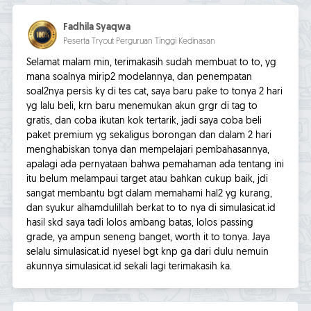
Fadhila Syaqwa
Peserta Tryout Perguruan Tinggi Kedinasan
Selamat malam min, terimakasih sudah membuat to to, yg
mana soalnya mirip2 modelannya, dan penempatan
soal2nya persis ky di tes cat, saya baru pake to tonya 2 hari
yg lalu beli, krn baru menemukan akun grgr di tag to
gratis, dan coba ikutan kok tertarik, jadi saya coba beli
paket premium yg sekaligus borongan dan dalam 2 hari
menghabiskan tonya dan mempelajari pembahasannya,
apalagi ada pernyataan bahwa pemahaman ada tentang ini
itu belum melampaui target atau bahkan cukup baik, jdi
sangat membantu bgt dalam memahami hal2 yg kurang,
dan syukur alhamdulillah berkat to to nya di simulasicat.id
hasil skd saya tadi lolos ambang batas, lolos passing
grade, ya ampun seneng banget, worth it to tonya. Jaya
selalu simulasicat.id nyesel bgt knp ga dari dulu nemuin
akunnya simulasicat.id sekali lagi terimakasih ka.