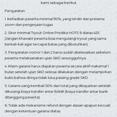
kami sebagai berikut
Persyaratan :
1. Kehadiran peserta minimal 90%, yang terdiri dari presensi
zoom dan pengerjaan tugas
2. Skor minimal Tryout Online Prediksi HOTS 6 diatas 425
(Jangan khawatir peserta bisa mengulangi tryout yang sama
berkali-kali agar tercapai batas yang dibutuhkan)
3. Persyaratan nomor 1 dan 2 harus sudah diselesaikan sebelum
peserta melaksanakan ujian SKD sesungguhnya.
4. Klaim garansi harus diajukan peserta secara aktif maksimal 1
bulan setelah ujian SKD selesai dilakukan dengan melampirkan
bukti bahwa dirinya tidak lulus passing grade SKD
5. Garansi uang kembali 50% dari total yang dibayarkan setelah
dikurangi biaya transfer antar BANK (biaya transfer antar bank
ditanggung peserta)
6. Tidak ada mekanisme refund dengan alasan apapun kecuali
dengan ketentuan garansi diatas