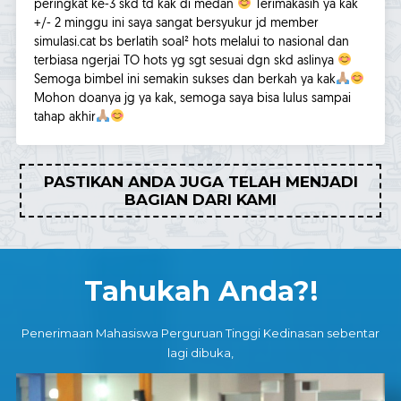
peringkat ke-3 skd td kak di medan
Terimakasih ya kak
+/- 2 minggu ini saya sangat bersyukur jd member
simulasi.cat bs berlatih soal² hots melalui to nasional dan
terbiasa ngerjai TO hots yg sgt sesuai dgn skd aslinya
Semoga bimbel ini semakin sukses dan berkah ya kak
Mohon doanya jg ya kak, semoga saya bisa lulus sampai
tahap akhir
PASTIKAN ANDA JUGA TELAH MENJADI
BAGIAN DARI KAMI
Tahukah Anda?!
Penerimaan Mahasiswa Perguruan Tinggi Kedinasan sebentar
lagi dibuka,