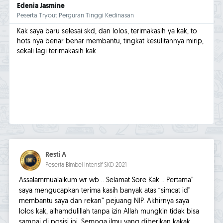
Edenia Jasmine
Peserta Tryout Perguran Tinggi Kedinasan
Kak saya baru selesai skd, dan lolos, terimakasih ya kak, to
hots nya benar benar membantu, tingkat kesulitannya mirip,
sekali lagi terimakasih kak
Resti A
Peserta Bimbel Intensif SKD 2021
Assalammualaikum wr wb .. Selamat Sore Kak .. Pertama”
saya mengucapkan terima kasih banyak atas “simcat id”
membantu saya dan rekan” pejuang NIP. Akhirnya saya
lolos kak, alhamdulillah tanpa izin Allah mungkin tidak bisa
sampai di posisi ini. Semoga ilmu yang diberikan kakak