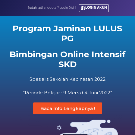
LOGIN AKUN
Sudah jadi anggota ? Login Disini
Program Jaminan LULUS
PG
Bimbingan Online Intensif
SKD
Spesialis Sekolah Kedinasan 2022
“Periode Belajar : 9 Mei s.d 4 Juni 2022”
Baca Info Lengkapnya !