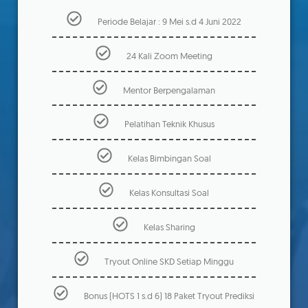
Periode Belajar : 9 Mei s.d 4 Juni 2022
24 Kali Zoom Meeting
Mentor Berpengalaman
Pelatihan Teknik Khusus
Kelas Bimbingan Soal
Kelas Konsultasi Soal
Kelas Sharing
Tryout Online SKD Setiap Minggu
Bonus (HOTS 1 s.d 6) 18 Paket Tryout Prediksi