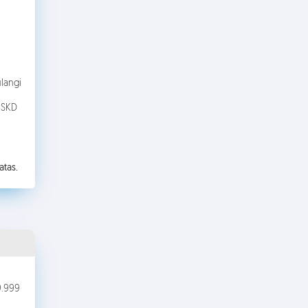
langi
 SKD
atas.
9.999