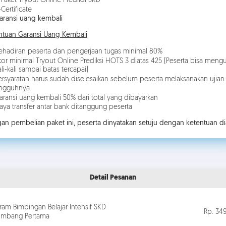
Paket Tryout Online Prediksi SKD
Certificate
aransi uang kembali
ntuan Garansi Uang Kembali
hadiran peserta dan pengerjaan tugas minimal 80%
or minimal Tryout Online Prediksi HOTS 3 diatas 425 (Peserta bisa mengu
li-kali sampai batas tercapai)
rsyaratan harus sudah diselesaikan sebelum peserta melaksanakan ujian
ngguhnya.
ransi uang kembali 50% dari total yang dibayarkan
aya transfer antar bank ditanggung peserta
an pembelian paket ini, peserta dinyatakan setuju dengan ketentuan di
Detail Pesanan
ram Bimbingan Belajar Intensif SKD
Rp. 34
ombang Pertama