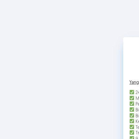
Yang
24
M
Pe
Bi
Bi
Ke
Te
Tr