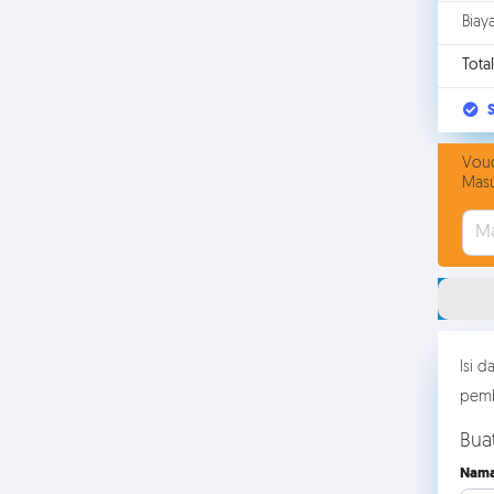
Biay
Total
S
Vouc
Masu
Isi 
pemb
Bua
Nama