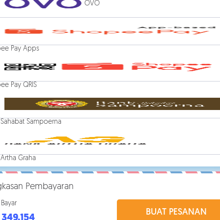
OVO
ee Pay Apps
ee Pay QRIS
 Sahabat Sampoerna
 Artha Graha
gkasan Pembayaran
 Bayar
BUAT PESANAN
 349.
154