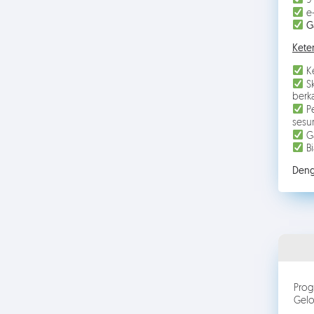
9 
e-
G
Kete
Ke
Sk
berka
Pe
sesu
Ga
Bi
Deng
Prog
Gel