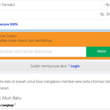
a Transaksi
- Rp
Rp. 34
ecure 100%
her Diskon
kkan kode diskon jika memilikinya
PAKAI
Sudah mempunyai akun ?
Login
data-data di bawah untuk bisa mengakses member area serta informasi terk
elian.
t Akun Baru
 Lengkap