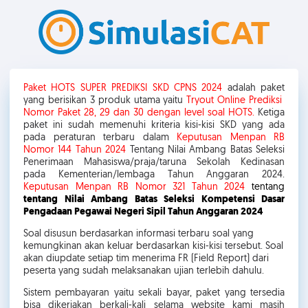
Paket HOTS SUPER PREDIKSI SKD CPNS 2024
adalah paket
yang berisikan 3 produk utama yaitu
Tryout Online Prediksi
Nomor Paket 28, 29 dan 30 dengan level soal HOTS.
Ketiga
paket ini sudah memenuhi kriteria kisi-kisi SKD yang ada
pada peraturan terbaru dalam
Keputusan Menpan RB
Nomor 144 Tahun 2024
Tentang Nilai Ambang Batas Seleksi
Penerimaan Mahasiswa/praja/taruna Sekolah Kedinasan
pada Kementerian/lembaga Tahun Anggaran 2024.
Keputusan Menpan RB Nomor 321 Tahun 2024
tentang
tentang Nilai Ambang Batas Seleksi Kompetensi Dasar
Pengadaan Pegawai Negeri Sipil Tahun Anggaran 2024
Soal disusun berdasarkan informasi terbaru soal yang
kemungkinan akan keluar berdasarkan kisi-kisi tersebut. Soal
akan diupdate setiap tim menerima FR (Field Report) dari
peserta yang sudah melaksanakan ujian terlebih dahulu.
Sistem pembayaran yaitu sekali bayar, paket yang tersedia
bisa dikerjakan berkali-kali selama website kami masih