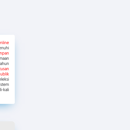
nline
enuhi
enpan
imaan
Tahun
tusan
ublik
eksi
istem
-kali