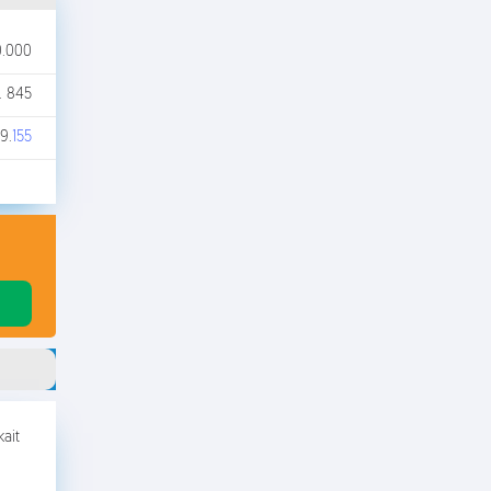
0.000
. 845
9.
155
ait