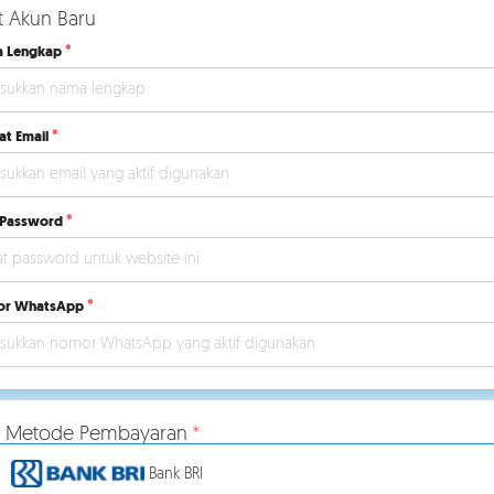
t Akun Baru
 Lengkap
at Email
 Password
r WhatsApp
ih Metode Pembayaran
Bank BRI