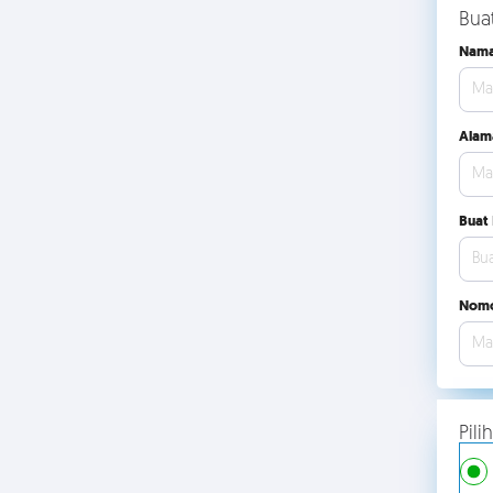
Bua
Nama
Alam
Buat
Nomo
Pil