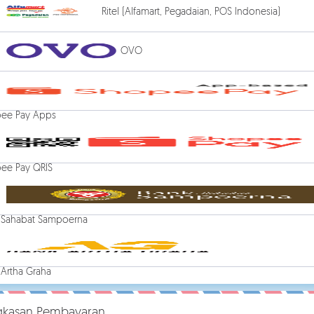
Ritel (Alfamart, Pegadaian, POS Indonesia)
OVO
ee Pay Apps
ee Pay QRIS
 Sahabat Sampoerna
 Artha Graha
gkasan Pembayaran