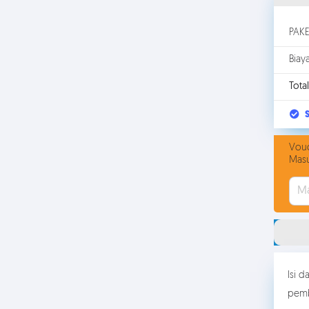
PAK
Biay
Total
S
Vouc
Masu
Isi 
pemb