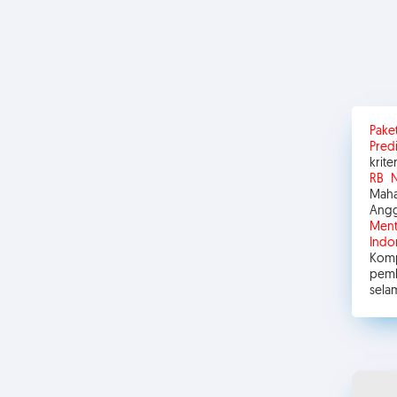
n***l f*****a d****y
PAKET HOTS 6
Pake
Pred
krit
RB 
Maha
Angg
Ment
Ind
Komp
pemb
sela