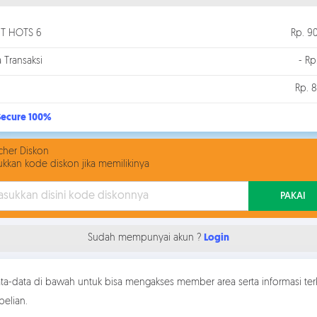
ET HOTS 6
Rp. 9
a Transaksi
- Rp
Rp. 8
ecure 100%
her Diskon
kkan kode diskon jika memilikinya
PAKAI
Sudah mempunyai akun ?
Login
data-data di bawah untuk bisa mengakses member area serta informasi terk
elian.