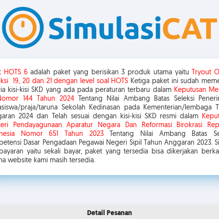
t HOTS 6
adalah paket yang berisikan 3 produk utama yaitu
Tryout O
iksi 19, 20 dan 21 dengan level soal HOTS
Ketiga paket ini sudah mem
eria kisi-kisi SKD yang ada pada peraturan terbaru dalam
Keputusan M
Nomor 144 Tahun 2024
Tentang Nilai Ambang Batas Seleksi Pener
siswa/praja/taruna Sekolah Kedinasan pada Kementerian/lembaga 
aran 2024 dan Telah sesuai dengan kisi-kisi SKD resmi dalam
Kepu
eri Pendayagunaan Aparatur Negara Dan Reformasi Birokrasi Rep
onesia Nomor 651 Tahun 2023
Tentang Nilai Ambang Batas Sel
etensi Dasar Pengadaan Pegawai Negeri Sipil Tahun Anggaran 2023. S
ayaran yaitu sekali bayar, paket yang tersedia bisa dikerjakan berkali
ma website kami masih tersedia.
Detail Pesanan