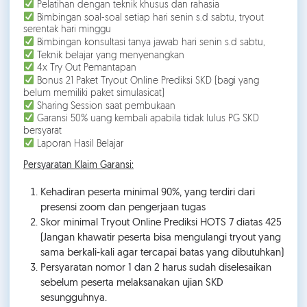
Pelatihan dengan teknik khusus dan rahasia
Bimbingan soal-soal setiap hari senin s.d sabtu, tryout
serentak hari minggu
Bimbingan konsultasi tanya jawab hari senin s.d sabtu,
Teknik belajar yang menyenangkan
4x Try Out Pemantapan
Bonus 21 Paket Tryout Online Prediksi SKD (bagi yang
belum memiliki paket simulasicat)
Sharing Session saat pembukaan
Garansi 50% uang kembali apabila tidak lulus PG SKD
bersyarat
Laporan Hasil Belajar
Persyaratan Klaim Garansi:
Kehadiran peserta minimal 90%, yang terdiri dari
presensi zoom dan pengerjaan tugas
Skor minimal Tryout Online Prediksi HOTS 7 diatas 425
(Jangan khawatir peserta bisa mengulangi tryout yang
sama berkali-kali agar tercapai batas yang dibutuhkan)
Persyaratan nomor 1 dan 2 harus sudah diselesaikan
sebelum peserta melaksanakan ujian SKD
sesungguhnya.