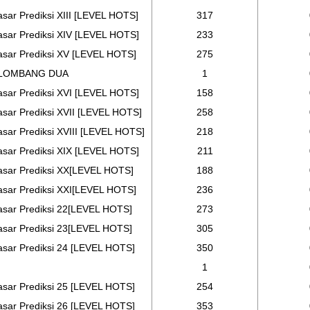
sar Prediksi XIII [LEVEL HOTS]
317
asar Prediksi XIV [LEVEL HOTS]
233
asar Prediksi XV [LEVEL HOTS]
275
ELOMBANG DUA
1
asar Prediksi XVI [LEVEL HOTS]
158
asar Prediksi XVII [LEVEL HOTS]
258
asar Prediksi XVIII [LEVEL HOTS]
218
asar Prediksi XIX [LEVEL HOTS]
211
asar Prediksi XX[LEVEL HOTS]
188
asar Prediksi XXI[LEVEL HOTS]
236
asar Prediksi 22[LEVEL HOTS]
273
asar Prediksi 23[LEVEL HOTS]
305
asar Prediksi 24 [LEVEL HOTS]
350
1
asar Prediksi 25 [LEVEL HOTS]
254
asar Prediksi 26 [LEVEL HOTS]
353