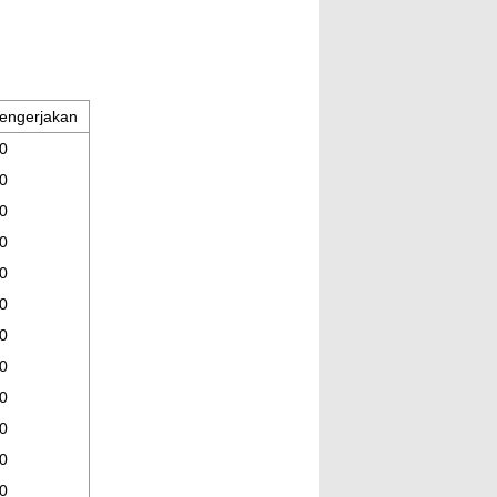
engerjakan
0
0
0
0
0
0
0
0
0
0
0
0