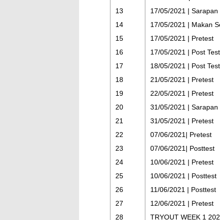
13
17/05/2021 | Sarapan
14
17/05/2021 | Makan S
15
17/05/2021 | Pretest
16
17/05/2021 | Post Tes
17
18/05/2021 | Post Tes
18
21/05/2021 | Pretest
19
22/05/2021 | Pretest
20
31/05/2021 | Sarapan
21
31/05/2021 | Pretest
22
07/06/2021| Pretest
23
07/06/2021| Posttest
24
10/06/2021 | Pretest
25
10/06/2021 | Posttest
26
11/06/2021 | Posttest
27
12/06/2021 | Pretest
28
TRYOUT WEEK 1 20