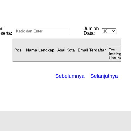
ri
Jumlah
serta:
Data:
Sele
Tes
Pos.
Nama Lengkap
Asal Kota
Email Terdaftar
Intelegensi
Umum
Sebelumnya
Selanjutnya